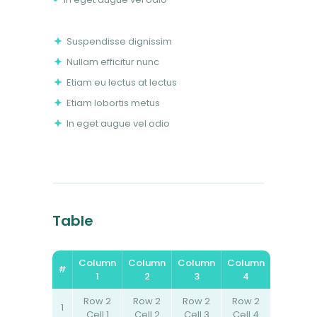
Suspendisse dignissim
Nullam efficitur nunc
Etiam eu lectus at lectus
Etiam lobortis metus
In eget augue vel odio
Table
Column
Column
Column
Column
#
1
2
3
4
Row 2
Row 2
Row 2
Row 2
1
Cell 1
Cell 2
Cell 3
Cell 4