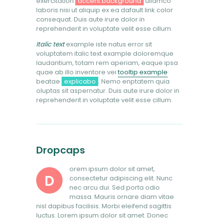
exercitation
accent background
ullamco
laboris nisi ut aliquip ex ea dafault link color
consequat. Duis aute irure dolor in
reprehenderit in voluptate velit esse cillum.
Italic text
example iste natus error sit
voluptatem italic text example doloremque
laudantium, totam rem aperiam, eaque ipsa
quae ab illo inventore vei
tooltip example
beatae
explicabo
. Nemo enptatem quia
oluptas
sit aspernatur. Duis aute irure dolor in
reprehenderit in voluptate velit esse cillum.
Dropcaps
orem ipsum dolor sit amet,
D
consectetur adipiscing elit. Nunc
nec arcu dui. Sed porta odio
massa. Mauris ornare diam vitae
nisl dapibus facilisis. Morbi eleifend sagittis
luctus. Lorem ipsum dolor sit amet. Donec